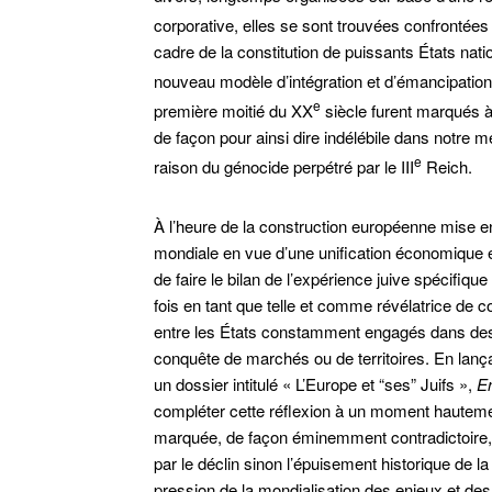
corporative, elles se sont trouvées confrontées à
cadre de la constitution de puissants États nat
nouveau modèle d’intégration et d’émancipation 
e
première moitié du XX
siècle furent marqués à 
de façon pour ainsi dire indélébile dans notre 
e
raison du génocide perpétré par le III
Reich.
À l’heure de la construction européenne mise 
mondiale en vue d’une unification économique et 
de faire le bilan de l’expérience juive spécifiq
fois en tant que telle et comme révélatrice de co
entre les États constamment engagés dans des 
conquête de marchés ou de territoires. En lança
un dossier intitulé « L’Europe et “ses” Juifs »,
E
compléter cette réflexion à un moment hautemen
marquée, de façon éminemment contradictoire, 
par le déclin sinon l’épuisement historique de la
pression de la mondialisation des enjeux et des 