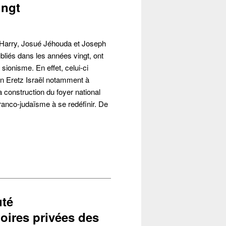
ingt
 Harry, Josué Jéhouda et Joseph
bliés dans les années vingt, ont
e sionisme. En effet, celui-ci
en Eretz Israël notamment à
a construction du foyer national
 franco-judaïsme à se redéfinir. De
uté
ires privées des