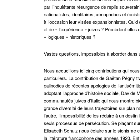
par l’inquiétante résurgence de replis souveraini
nationalistes, identitaires, xénophobes et racist
à l’occasion leur visées expansionnistes. Quid 
et de « l’expérience » juives ? Procèdent-elles 
« logiques » historiques ?
Vastes questions, impossibles à aborder dans 
Nous accueillons ici cinq contributions qui nou
particuliers. La contribution de Gaëtan Pégny t
palinodies de récentes apologies de l’antisémi
adoptant l’approche d’histoire sociale, Davide
communautés juives d’Italie qui nous montre bie
grande diversité de leurs trajectoires sur plan nat
l’autre, l’impossibilité de les réduire à un destin 
seuls processus de persécution. Se plaçant sur le
Elisabeth Schulz nous éclaire sur le sionisme e
la littérature francophone des années 1920. Enf