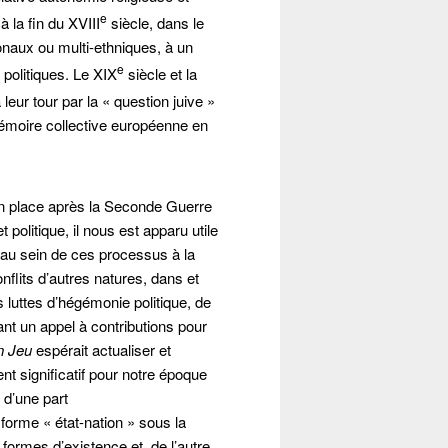
e
 la fin du XVIII
siècle, dans le
ionaux ou multi-ethniques, à un
e
politiques. Le XIX
siècle et la
leur tour par la « question juive »
mémoire collective européenne en
en place après la Seconde Guerre
politique, il nous est apparu utile
ue au sein de ces processus à la
nflits d’autres natures, dans et
luttes d’hégémonie politique, de
nt un appel à contributions pour
n Jeu
espérait actualiser et
t significatif pour notre époque
d’une part
 forme « état-nation » sous la
formes d’existence et, de l’autre,