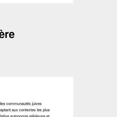
ière
 des communautés juives
aptant aux contextes les plus
ative autonomie religieuse et