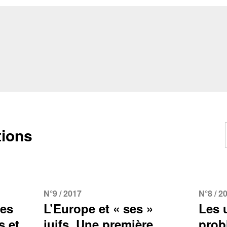
tions
N°9 / 2017
N°8 / 2
hes
L’Europe et « ses »
Les 
s et
juifs. Une première
prob