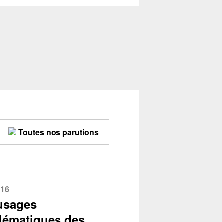
Toutes nos parutions
016
usages
lématiques des