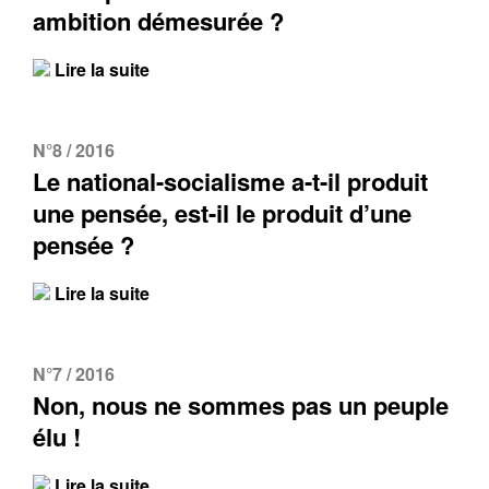
ambition démesurée ?
Lire la suite
Contacter
Fermer
Récupération de l'adresse e-mail
N°8 / 2016
Le national-socialisme a-t-il produit
une pensée, est-il le produit d’une
pensée ?
Lire la suite
N°7 / 2016
Non, nous ne sommes pas un peuple
élu !
Lire la suite