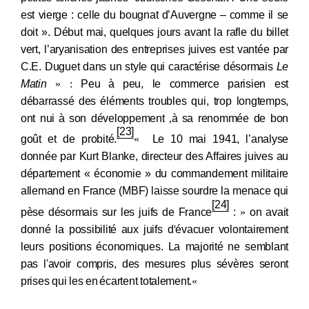
vivantes
, (10).
est vierge : celle du bougnat d’Auvergne –
comme il se
Récupération de l'adresse e-mail
https://doi.org/10.34745/numerev_2008
doit ». Début mai, quelques jours avant la rafle du billet
vert, l’aryanisation des entreprises juives est vantée par
C.E. Duguet dans un style qui caractérise désormais
Le
Copier dans votre presse-papier
Matin
: «
Peu
à
peu, le commerce parisien est
débarrassé
des
éléments troubles qui, trop longtemps,
ont nui
à
son développement
,
à
sa renommée de bon
[23]
goût et de probité
.
»
Le 10
mai 1941, l’analyse
donnée par Kurt Blanke, directeur des Affaires juives au
département « économie » du commandement militaire
allemand en France (MBF) laisse sourdre la menace qui
[24]
pèse désormais sur les juifs de France
:
«
on avait
donné
la possibilité
aux juifs d
'
évacuer volontairement
leurs positions
économiques. La majorité
ne semblant
pas l'avoir compris, des mesures plus sévères seront
prises qui les en
écartent totalement
».