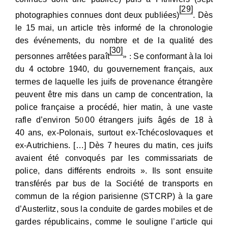
[29]
photographies connues dont deux publiées)
. Dès
le 15
mai, un article très informé de la chronologie
des événements, du nombre et de la qualité des
[30]
personnes arrêtées paraît
: «
Se conformant
à
la loi
du 4
octobre 1940, du gouvernement français, aux
termes de laquelle les juifs de provenance étrangère
peuvent être mis dans un camp de concentration, la
police française a procédé, hier matin, à une vaste
rafle d’environ 5
0
00
étrangers juifs âgés de 18 à
40
ans, ex-Polonais, surtout ex-Tchécoslovaques et
ex-Autrichiens. […] Dès 7
heures du matin, ces juifs
avaient été convoqués par les commissariats de
police, dans différents endroits ». Ils sont ensuite
transférés par bus de la Société de transports en
commun de la région parisienne (STCRP) à la gare
d’Austerlitz, sous la conduite de gardes mobiles et de
gardes républicains, comme le souligne l’article qui