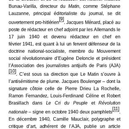
Bunau-Varilla, directeur du
Matin
, comme Stéphane
Lauzanne, principal éditorialiste du journal, se dit
[9]
ouvertement pro-hitlérien
. Jacques Ménard, placé au
poste de rédacteur en chef adjoint par les Allemands le
17
juin 1940 et devenu rédacteur en chef en
février
1941, est quant à lui un fervent défenseur de la
doctrine national-socialiste, membre du Mouvement
social révolutionnaire d’Eugène Deloncle et président
l’Association des journalistes antijuifs de Paris (AJA)
[10]
. C’est sous sa direction que Le Matin s’ouvre à
l’antisémitisme de plume. Jacques Boulenger –
dont la
signature côtoie celle de Pierre Drieu La
Rochelle,
Ramon Fernandez, Louis-Ferdinand Céline et Robert
Brasillach dans
Le Cri du Peuple
et
Révolution
[11]
nationale
– signe en octobre
1940 deux pamphlets
.
En décembre
1940, Camille Mauclair, polygraphe et
critique d’art, adhérent de l’AJA, publie un article