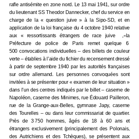
rafle antisémite en zone nord. Le 13
mai 1941, sur ordre
du lieutenant SS Theodor Dannecker, chef du service en
charge de la « question juive » à la Sipo-SD, et en
application de la loi française du 4
octobre 1940 relative
aux « ressortissants étrangers de race juive
»,
la
P
réfecture de police de Paris remet quelque 6
500 convocations individuelles – des billets de couleur
verte – établies à l’aide du fichier du recensement dressé
à partir de septembre
1940 par les autorités françaises
sur ordre allemand.
Les personnes convoquées sont
invitées à se présenter pour « examen de leur situation »
dans l’un des centres indiqués par le billet –
caserne de
Napoléon, caserne des Minimes, rue Édouard Pailleron,
rue de la Grange-aux-Belles, gymnase Japy, caserne
des Tourelles –
ou dans leur commissariat de quartier.
Près de 3
750
hommes, âgés de 18 à 60
ans et
étrangers exclusivement (pr
incipalement des Polonais,
des Autrichiens et des Tchèques),
se présentent aux