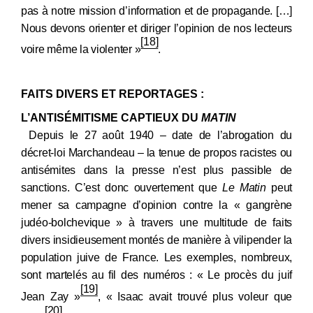
pas à notre mission d’information et de propagande. […]
Nous devons orienter et diriger l’opinion de nos lecteurs
[18]
voire même la violenter »
.
FAITS DIVERS ET REPORTAGES :
L’ANTISÉMITISME CAPTIEUX DU
MATIN
Depuis le 27
août 1940 –
date de l’abrogation du
décret-loi Marchandeau
– la tenue de propos racistes ou
antisémites dans la presse n’est plus passible de
sanctions. C’est donc ouvertement que
Le Matin
peut
mener sa campagne d’opinion contre la « gangrène
judéo-bolchevique » à travers une multitude de faits
divers insidieusement montés de manière à vilipender la
population juive de France. Les exemples, nombreux,
sont martelés au fil des numéros : « Le procès du juif
[19]
Jean Zay »
, « Isaac avait trouvé plus voleur que
[20]