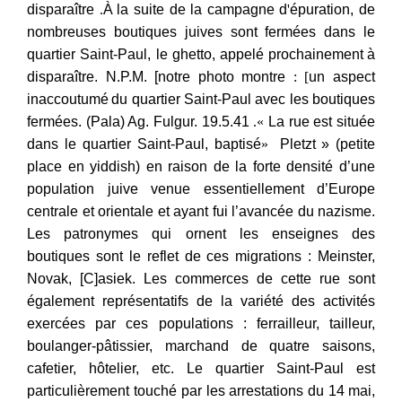
disparaître
.
À
la suite de la campagne d
'
épuration, de
nombreuses boutiques juives sont fermées dans le
quartier Saint-Paul, le ghetto, appelé
prochainement
à
disparaître. N.P.M. [notre photo montre
] :
un aspect
inaccoutumé
du quartier Saint-Paul avec les boutiques
fermées. (Pala) Ag. Fulgur. 19.5.41
».
La rue est située
dans le quartier Saint-Paul, baptisé
«
Pletzt
» (petite
place en yiddish) en raison de la forte densité d’une
population juive venue essentiellement
d’Europe
centrale et orientale et ayant fui l’avancée du nazisme.
Les patronymes qui ornent les enseignes des
boutiques sont le reflet de ces migrations : Meinster,
Novak, [C]asiek. Les commerces de cette rue sont
également représentatifs de la variété des activités
exercées par ces populations : ferrailleur, tailleur,
boulanger-pâtissier, marchand de quatre saisons,
cafetier, hôtelier, etc. Le quartier Saint-Paul est
particulièrement touché par les arrestations du 14
mai,