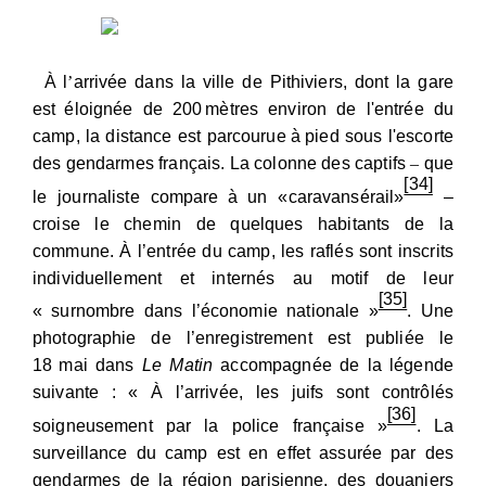
À
l
’
arrivée dans la ville de Pithiviers, dont la gare
est
éloignée de 200
mètres environ de l'entrée du
camp, la distance est parcourue
à
pied sous l'escorte
des gendarmes français. La colonne des captifs
–
que
[34]
le journaliste compare
à
un
«caravansérail»
–
croise le chemin de quelques habitants de la
commune. À l’entrée du camp, les raflés sont inscrits
individuellement et internés au motif de leur
[35]
« surnombre dans l’économie nationale »
. Une
photographie de l’enregistrement est publiée le
18
mai dans
Le Matin
accompagnée de la légende
suivante : «
À
l’arrivée, les juifs sont contrôlés
[36]
soigneusement par la police française »
. La
surveillance du camp est en effet assurée par des
gendarmes de la région parisienne, des douaniers