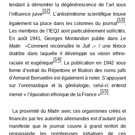
tendant à démontrer la dégénérescence de l’art sous
[12]
l’influence juive
. L’antisémitisme scientifique trouve
[13]
également sa place dans les colonnes du journal
.
Les membres de l’IEQJ sont particulièrement sollicités.
En août
1941, Georges Montandon publie dans
Le
Matin
«
Comment reconnaître le Juif
? »,
une féroce
diatribe dans laquelle il développe sa vi
sion ethno-
[14]
raciale et eugénique
. La publication en 1942 sous
forme d’extrait du
Répertoire et filiation des noms juifs
d’Armand Bernardini est également à noter. S’appuyant
sur l’onomastique et la généalogie, celui-ci entend
[15]
mener « l’épuration ethnique de la France »
.
La proximité du
Matin
avec ces organismes créés et
financés par les autorités allemandes est d’autant plus
manifeste que le journal couvre à grand renfort de
propagande les nombreuses initiatives de ces