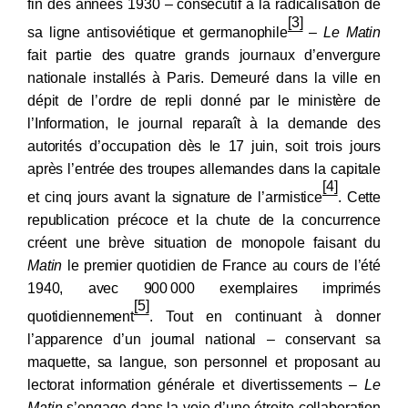
fin des années 1930 –
consécutif à la radicalisation de
[3]
sa ligne antisoviétique et germanophile
–
Le Matin
fait partie des quatre grands journaux d’envergure
nationale installés à Paris. Demeuré dans la ville en
dépit de l’ordre de repli donné par le ministère de
l’Information, le journal reparaît à la demande des
autorités d’occupation dès le 17
juin, soit trois jours
après l’entrée des troupes allemandes dans la capitale
[4]
et cinq jours avant la signature de l’armistice
. Cette
republication précoce et la chute de la concurrence
créent une brève situation de monopole faisant du
Matin
le premier quotidien de France au cours de l’été
1940, avec 900
000 exemplaires imprimés
[5]
quotidiennement
. Tout en continuant à donner
l’apparence d’un journal national – conservant sa
maquette, sa langue, son personnel et proposant au
lectorat information
générale et divertissements –
Le
Matin
s’engage dans la voie d’une étroite
collaboration