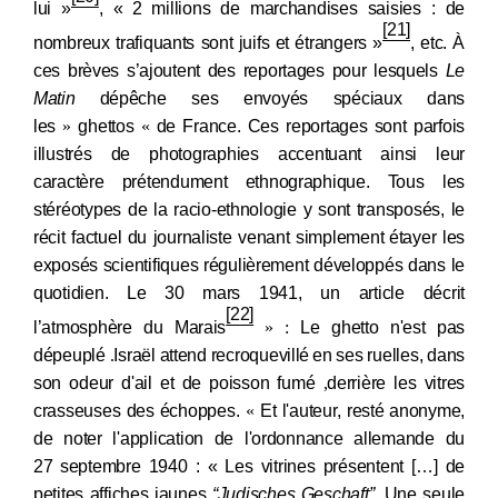
lui »
, « 2
millions de marchandises saisies : de
[21]
nombreux trafiquants sont juifs et étrangers »
, etc
. À
ces brèves s’ajoutent des reportages pour lesquels
Le
Matin
dépêche ses envoyés spéciaux dans
les
«
ghettos
»
de France. Ces reportages sont parfois
illustrés de photographies accentuant ainsi leur
caractère prétendument ethnographique. Tous les
stéréotypes de la racio-ethnologie y sont transposés, le
récit factuel du journaliste venant simplement
étayer les
exposés scientifiques régulièrement développés dans le
quotidien. Le 30
mars
1941, un article décrit
[22]
l’atmosphère du Marais
: «
Le ghetto n'est pas
dépeuplé
.
Israël attend recroquevillé
en ses ruelles, dans
Citer cet article
Fermer
son odeur d'ail et de poisson fumé
,
derrière les vitres
crasseuses des
échoppes
.
»
Et l'auteur, resté
anonyme,
DEMERSSEMAN, A. (2017) La rafle du billet
de noter l'application de l'ordonnance allemande du
vert et les campagnes antisémites du journal
Contacter
27
septembre 1940 : « Les vitrines présentent […] de
Fermer
"Le Matin".
En Jeu. Histoire et mémoires
petites affiches jaunes
“Judisches Geschaft”.
Une seule