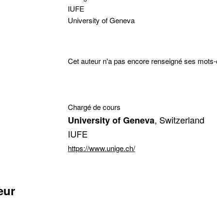
IUFE
University of Geneva
cter
Cet auteur n'a pas encore renseigné ses mots-
tion de l'adresse e-mail
Chargé de cours
, Switzerland
University of Geneva
IUFE
https://www.unige.ch/
eur