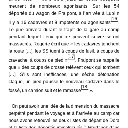
meurent de nombreux agonisants. Sur les 54
déportés du wagon de Fraipont, à l’arrivée à Lublin
[16]
il y a 16 cadavres et 9 impotents ou
agonisants
.
Le pire arrivera durant le trajet de la gare au camp
pendant lequel ceux qui ne peuvent suivre seront
massacrés. Rogerie écrit que « les cadavres jonchent
la route […], les SS tuent à coups de fusil, à coups de
[17]
cravache, à coups de pied »
. Fraipont se rappelle
que « des coups de crosse relèvent ceux qui tombent
[…]. S’ils sont inefficaces, une sèche détonation
claque, un pied pousse le nouveau cadavre dans le
[18]
fossé, un camion suit et le ramasse
».
On peut avoir une idée de la dimension du massacre
perpétré pendant le voyage et à l’arrivée au camp car
nous avons retrouvé les deux listes de départ de Dora
et la liste des déportés immatriculés à Majdanek dans