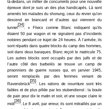
là-dedans, un millier de concurrents pour une nouvelle
épreuve dont je suis un des plus handicapés. Là sont
amenés les malades du shonung, ceux du revier qu’on
descend en brancard et d’autres qui viennent du
[34]
tunnel
. » Fliecx comme Blanc indiquent qu’ils
étaient 50 par wagon et ne signalent pas d’incidents
notoires pendant ce trajet de 24 heures. À l’arrivée, ils
sont répartis dans quatre blocks du camp des hommes,
soit dans deux baraques. Blanc reçoit le matricule 75.
Les autres blocks sont occupés par des juifs et de
l’autre côté des barbelés se trouve un camp de
prisonniers de guerre russes qui, en janvier 1945,
seront remplacés par des femmes venant de
[35]
Ravensbrück
. Les rations de nourriture sont très
faibles et de plus pillée par les stubendienst : la boule
de pain pour dix le matin et soir, et une soupe claire le
[36]
midi
. Le 8 avril, par erreur, ils sont mitraillés par un