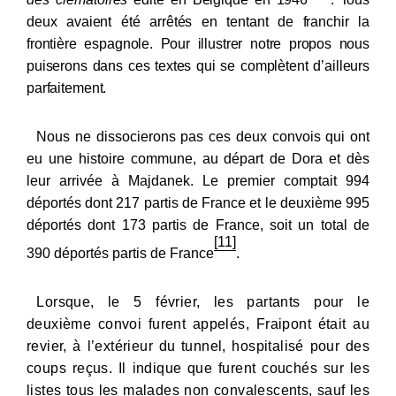
mémoires vivantes
, (10).
deux avaient été arrêtés en tentant de franchir la
Récupération de l'adresse e-mail
https://doi.org/10.34745/numerev_1650
frontière espagnole. Pour illustrer notre propos nous
puiserons dans ces textes qui se complètent d’ailleurs
parfaitement.
Copier dans votre presse-papier
Nous ne dissocierons pas ces deux convois qui ont
eu une histoire commune, au départ de Dora et dès
leur arrivée à Majdanek. Le premier comptait 994
déportés dont 217 partis de France et le deuxième 995
déportés dont 173 partis de France, soit un total de
[11]
390 déportés partis de France
.
Lorsque, le 5 février, les partants pour le
deuxième convoi furent appelés, Fraipont était au
revier, à l’extérieur du tunnel, hospitalisé pour des
coups reçus. Il indique que furent couchés sur les
listes tous les malades non convalescents, sauf les