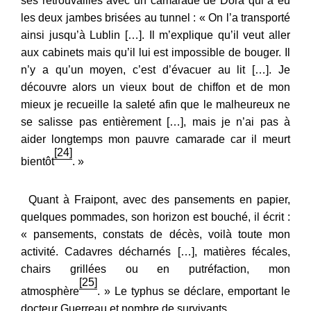
ses retrouvailles avec un camarade de Dora qui a eu
les deux jambes brisées au tunnel : « On l’a transporté
ainsi jusqu’à Lublin […]. Il m’explique qu’il veut aller
aux cabinets mais qu’il lui est impossible de bouger. Il
n’y a qu’un moyen, c’est d’évacuer au lit […]. Je
découvre alors un vieux bout de chiffon et de mon
mieux je recueille la saleté afin que le malheureux ne
se salisse pas entièrement […], mais je n’ai pas à
aider longtemps mon pauvre camarade car il meurt
[24]
bientôt
. »
Quant à Fraipont, avec des pansements en papier,
quelques pommades, son horizon est bouché, il écrit :
« pansements, constats de décès, voilà toute mon
activité. Cadavres décharnés […], matières fécales,
chairs grillées ou en putréfaction, mon
[25]
atmosphère
. » Le typhus se déclare, emportant le
docteur Guerreau et nombre de survivants.