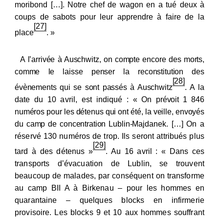
moribond […]. Notre chef de wagon en a tué deux à
coups de sabots pour leur apprendre à faire de la
[27]
place
. »
A l’arrivée à Auschwitz, on compte encore des morts,
comme le laisse penser la reconstitution des
[28]
évènements qui se sont passés à Auschwitz
.
A la
date du 10 avril, est indiqué : « On
prévoit 1 846
numéros pour les détenus qui ont été, la veille, envoyés
du camp de concentration Lublin-Majda
nek. […] On a
réservé 130 numéros de trop. Ils seront attribués plus
[29]
tard à des détenus »
. Au 16 avril : « Dans ces
transports d’évacuation de Lublin, se trouvent
beaucoup de malades, par conséquent on transforme
au camp BII A à Birkenau – pour les hommes en
quarantaine – quelques blocks en infirmerie
provisoire. Les blocks 9 et 10 aux hommes souffrant