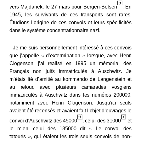
[5]
vers Majdanek, le 27 mars pour Bergen-Belsen
. En
1945, les survivants de ces transports sont rares.
Étudions l’origine de ces convois et leurs spécificités
dans le système concentrationnaire nazi.
Je me suis personnellement intéressé à ces convois
que j’appelle « d’extermination » lorsque, avec
Henri
Clogenson, j’ai réalisé en 1995
un mémorial des
Français non juifs immatriculés à Auschwitz. Je
m’étais lié d’amitié au kommando de Langenstein e
t
au retour, avec plusieurs camarades vosgiens
immatriculés à Auschwitz dans les numéros 200000,
notamment avec Henri Clogenson. Jusqu’ici seuls
avaient été recensés et avaient fait l’objet d’ouvrages le
[6]
[7]
convoi d’Au
schwitz des 45000
, celui des 31000
et
le mien, celui des 185000 dit « Le convoi des
tatoués », qui étaient les trois seuls convois de non-