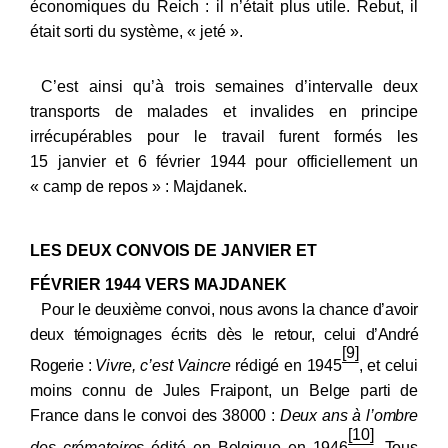
économiques du Reich : il n’était plus utile. Rebut, il
était sorti du système, « jeté ».
C’est ainsi qu’à trois semaines d’intervalle deux
transports de malades et invalides en principe
irrécupérables pour le travail furent formés les
15 janvier et 6 février 1944 pour officiellement un
« camp de repos » : Majdanek.
LES DEUX CONVOIS DE JANVIER ET
FÉVRIER 1944 VERS MAJDANEK
Pour le deuxième convoi, nous avons la chance d’avoir
Citer cet article
Fermer
deux témoignages écrits
dès le retour, celui d’André
[9]
Rogerie :
Vivre, c’est Vaincre
rédigé en 1945
, et celui
LE GOUPIL, P. (2017) L’élimination des
moins connu de Jules Fraipont, un Belge parti de
inaptes au travail forcé : les trois convois de
Contacter
France dans le convoi des 38000 :
Deux ans à l’ombre
Fermer
victimes de Dora en 1944.
En Jeu. Histoire et
[10]
des crématoires
édité en Belgique en 1946
. Tous