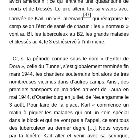
avion américain ; ce qui entraîne une quarantaine de
morts
et de blessés. Le pire attend les survivants avec
[37]
l’arrivée de Karl, un V.B. allemand
qui réorganise le
camp selon l’état de santé de chacun : les « nor
maux »
vont au BI, les tuberculeux au B2, les grands malades
et blessés au 4, le 3 est réservé à l’infirmerie.
Or, si la période connue sous le nom « d’Enfer de
Dora », celle du Tunnel, s’est globalement terminée fin
mars 1944, les chantiers souterrains font alors de très
nombreuses victimes dans d’autres camps. Ainsi, des
premiers transports de malades arrivent de Laura en
mai 1944, d’Oranienburg en juillet, de Neuengamme le
3 août. Pour faire de la place, Karl « commence un
matin à piquer les malades qui ont un coin spécial
dans le block et qui ne vont pas à l’appel, ce sont tous
des tuberculeux au dernier degré […]. Nous voyons
par la fenêtre Karl aller et venir avec sa seringue,