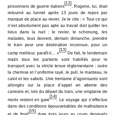
[12]
prisonniers de guerre italiens
. Rogerie, lui, était
retourné au tunnel après 13 jours de repos par
manque de place au revier. Je le cite
:
« Tout ce qui
n’est absolument pas apte au travail doit quitter les
lieux dans la nuit : le revier, le schonung, les
malades, tous doivent, demain dimanche, prendre
le train pour une destination inconnue, pour un
[13]
camp meilleur, paraît-il… »
De fait, le lendemain
matin tous les partants sont habillés pour le
transport avec la stricte tenue réglementaire : outre
la chemise et l’uniforme rayé, le pull, le manteau, le
calot et les sabots. Une trentaine d’agonisants sont
allongés sur la place d’appel en attente des
camions et, lors du départ du train, une vingtaine de
[14]
morts restent en gare
. Le voyage qui s’effectue
dans des conditions épouvantables de maltraitance
[15]
et de froid
dure trois jours au cours desquels